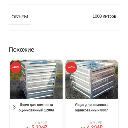
ОБЪЕМ
1000 литров
Похожие
-40%
-40%
-4
Ящик для компоста
Ящик для компоста
оцинкованный 1200л
оцинкованный 800л
8 675
₽
6 979
₽
5 226
₽
4 204
₽
от
от