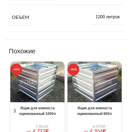
ОБЪЕМ
1200 литров
Похожие
-40%
-40%
-4
Ящик для компоста
Ящик для компоста
оцинкованный 1000л
оцинкованный 800л
7 863
₽
6 979
₽
4 737
₽
4 204
₽
от
от