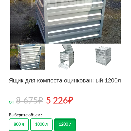
Ящик для компоста оцинкованный 1200л
8 675
₽
5 226
₽
от
Выберите объем
800 л
1000 л
1200 л