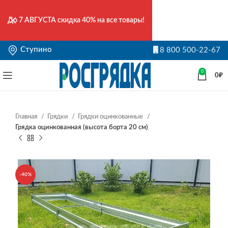
До
7 АВГУСТА
скидка 40% на все товары!
Ступино
8 800 500-22-67
0
0
₽
Главная
Грядки
Грядки оцинкованные
Грядка оцинкованная (высота борта 20 см)
-40%