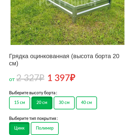
Грядка оцинкованная (высота борта 20
см)
2 327
₽
1 397
₽
от
Выберите высоту борта
15 см
20 см
30 см
40 см
Выберите тип покрытия
Цинк
Полимер